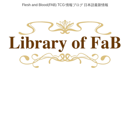
Flesh and Blood(FAB) TCG 情報ブログ 日本語最新情報