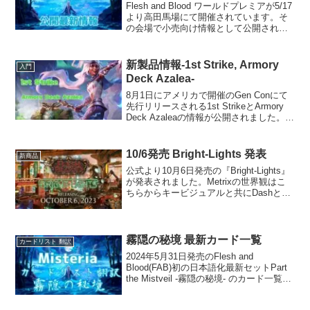
Flesh and Blood ワールドプレミアが5/17
より高田馬場にて開催されています。そ
の会場で小売向け情報として公開されま
したものと、James Whiteへのインタビ
ューで公開されましたそれぞれの情報を
まとめました。小売向け情報-...
新製品情報-1st Strike, Armory
入門
Deck Azalea-
8月1日にアメリカで開催のGen Conにて
先行リリースされる1st StrikeとArmory
Deck Azaleaの情報が公開されました。
1st Strike1st StrikeはFlesh and Bloodを
プレイし始めたプレイヤ...
10/6発売 Bright-Lights 発表
新商品
公式より10月6日発売の『Bright-Lights』
が発表されました。Metrixの世界観はこ
ちらからキービジュアルと共にDashと新
規ヒーロー『Teklovossen』が公開されま
した。新規カードTeklovossen,
Esteeme...
霧隠の秘境 最新カード一覧
カードリスト 翻訳
2024年5月31日発売のFlesh and
Blood(FAB)初の日本語化最新セットPart
the Mistveil -霧隠の秘境- のカード一覧の
翻訳です。