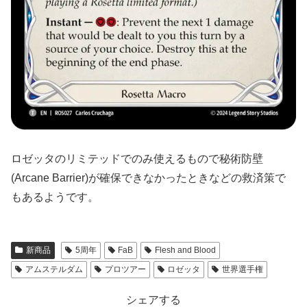
ロゼッタのリミテッドでのみ使えるもので秘術防壁
(Arcane Barrier)が確保できなかったときなどの救済策で
もあるようです。
新商品
5周年
FaB
Flesh and Blood
アムステルダム
プロツアー
ロゼッタ
世界選手権
シェアする