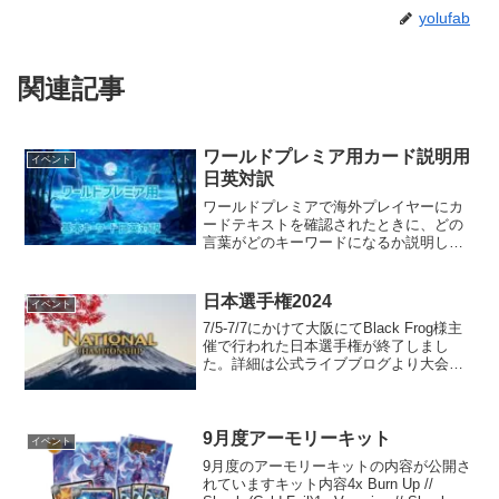
yolufab
関連記事
ワールドプレミア用カード説明用
イベント
日英対訳
ワールドプレミアで海外プレイヤーにカ
ードテキストを確認されたときに、どの
言葉がどのキーワードになるか説明し辛
いでしょう。そこで今回は説明用として
見せるツールとして用意しました！
Callingなどでは電子記録媒体は利用不可
日本選手権2024
イベント
なので注意して下さい...
7/5-7/7にかけて大阪にてBlack Frog様主
催で行われた日本選手権が終了しまし
た。詳細は公式ライブブログより大会に
ついて今回は日本各地からeloの上位プレ
イヤーと日本選手権の予選での権利獲得
者96名が招待されました。当日は84名
の...
9月度アーモリーキット
イベント
9月度のアーモリーキットの内容が公開さ
れていますキット内容4x Burn Up //