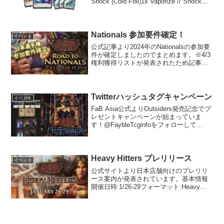
Shock (Cold Foil)1x Vaporize // Shock
(Cold Foil)16x Electrostatic Discharge ...
Nationals 参加要件確定！
イベント
公式記事より2024年のNationalsの参加要
件が確定しましたのでまとめます。※4/3
権利獲得リストが発表されたため記事を
更新しました。招待※4/3更新権利者獲得
予定者RtN top4PTIトークンの交換Elo上
位者※4/2までの集計公...
Twitterハッシュタグキャンペーン
イベント
FaB Asia公式よりOutsiders発売記念でプ
レゼントキャンペーンが始まっていま
す！@FaybleTcginfoをフォローして
LGS(Legend Game Studio)の商品の写真
かArmoryなどの大会参加の写真をつけて
#fa...
Heavy Hitters プレリリース
イベント
公式サイトより日本店舗向けのプレリリ
ース案内が発表されています。基本情報
開催日時:1/26-29フォーマット:Heavy
Hitters 6パックシールドラウンド数:3-4回
戦賞品今回はプレリリースパックが配布
され中身は下記の3枚と各種のヒ...