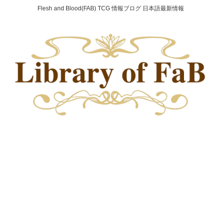
Flesh and Blood(FAB) TCG 情報ブログ 日本語最新情報