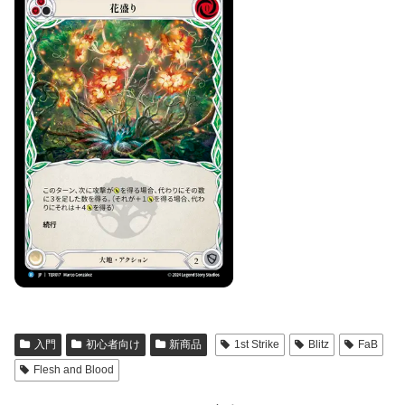
入門
初心者向け
新商品
1st Strike
Blitz
FaB
Flesh and Blood