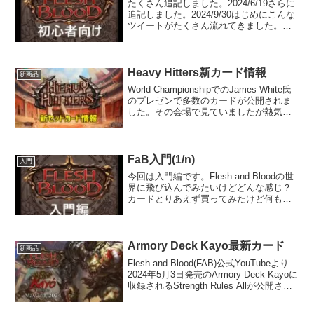
たくさん追記しました。2024/6/19さらに
追記しました。2024/9/30はじめにこんな
ツイートがたくさん流れてきました。何
が起きた？A.このカードが再録されまし
た。全てのヒーローで装備することがで
きるのでこれ1枚でかなりのデッキで活
躍...
Heavy Hitters新カード情報
新商品
World ChampionshipでのJames White氏
のプレゼンで多数のカードが公開されま
した。その会場で見ていましたが熱気と
歓声が凄かったです。新Kassaiこのター
ンあなたがカードを引いていたならあな
たのSwordでのアタック...
FaB入門(1/n)
入門
今回は入門編です。Flesh and Bloodの世
界に飛び込んでみたいけどどんな感じ？
カードとりあえず買ってみたけど何もか
も分からないけどどう見るの？という人
向けの記事になります。ヒーローこれは
ヒーロー(Hero)カードと言いFaBではヒ...
Armory Deck Kayo最新カード
新商品
Flesh and Blood(FAB)公式YouTubeより
2024年5月3日発売のArmory Deck Kayoに
収録されるStrength Rules Allが公開され
ました。