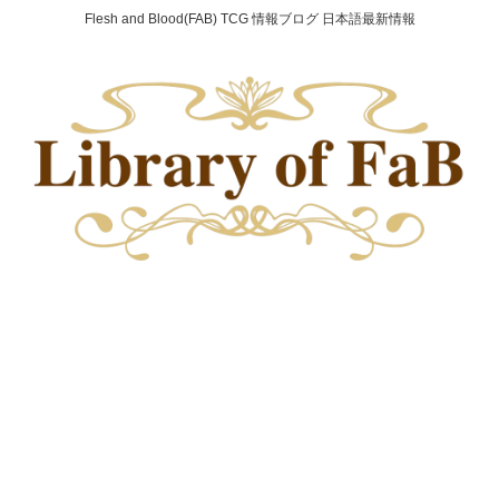
Flesh and Blood(FAB) TCG 情報ブログ 日本語最新情報