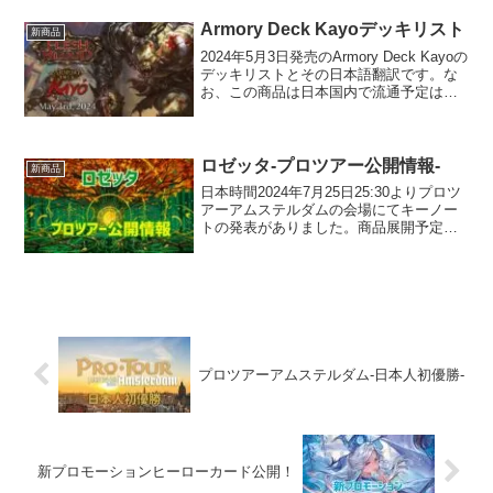
Armory Deck Kayoデッキリスト
新商品
2024年5月3日発売のArmory Deck Kayoの
デッキリストとその日本語翻訳です。な
お、この商品は日本国内で流通予定はご
ざいません。
ロゼッタ-プロツアー公開情報-
新商品
日本時間2024年7月25日25:30よりプロツ
アーアムステルダムの会場にてキーノー
トの発表がありました。商品展開予定に
ついてロゼッタのあとの第15セットが1
月、第16セットが5月の発売となります。
また、アーモリーデッキは新ヒーローの
商品を...
プロツアーアムステルダム-日本人初優勝-
新プロモーションヒーローカード公開！