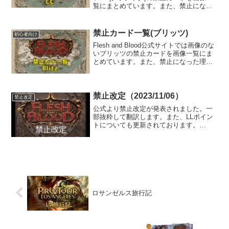
覧にまとめています。また、禁止になっ
た理由などの関連記事もリンクがありま
す。
禁止カード一覧(ブリッツ)
初心者向け
Flesh and Blood公式サイトでは画像のな
いブリッツの禁止カードを画像一覧にま
とめています。また、禁止になった理由
などの関連記事もリンクがあります。
禁止改定（2023/11/06）
禁止改定
公式より禁止改定が発表されました。一
部抜粋して翻訳します。また、LLポイン
トについても更新されております。
CCLexi, LivewireVoltaire, Strike Twiceが
LexiのLL入りで禁止となります。また、
Bull’s ...
ロサンゼルス旅行記