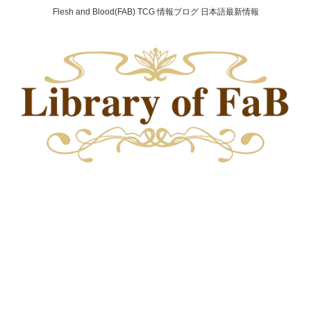
Flesh and Blood(FAB) TCG 情報ブログ 日本語最新情報