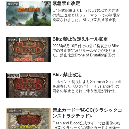
緊急禁止改定
禁止改定
9/4公式記事よりBlitzおよびCCでの共通
の禁止改定とLLフォーマットでの制限が
発表されました。Blitz, CC共通禁止改
定・Art of War・Bonds of Ancestry・
Cash In・Orihon of Mystic ...
Blitz 禁止改定&ルール変更
禁止改定
2023年8月16日付けの公式発表よりBlitz
での禁止改定及びルール変更がありまし
た。禁止改定Drone of Brutality前回の改
定で解禁されファティーグデッキを非常
に強化しました。特にIra, Yojiなどで使わ
れてましたが弱体...
Blitz 禁止改定
禁止改定
LLポイント制度によりShirmish Season6
を席巻した《Oldhim》, 《Iyslander》の
両名の禁止とそれに伴う改定が行われま
した。詳細はこちら2023年5月5日より有
効禁止改定Living Legend(禁止)Oldhi...
禁止カード一覧-CC(クラシックコ
初心者向け
ンストラクテッド)-
Flesh and Blood公式サイトでは画像のな
いCC(クラシック)の禁止カードを画像一