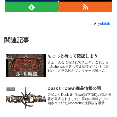
yolufab
関連記事
ちょっと待って確認しよう
入門
さぁ！大会にも慣れてきたぞ、これから
はNationals予選も控え競技イベントに参
戦だ！と意気込むプレイヤーの皆さんも
多いでしょう。週末のSkirmishでTop8を
かけた試合の前にこんな質問が出まし
た。「IDしてもいいですか？」IDとは
合...
Dusk till Dawn商品情報公開
新商品
公式よりDusk till Dawn(以下DtD)の商品情
報が発表されました！事前の情報より告
知されていたMonarchの世界観を継承し
た拡張パックとなります。商品情報全236
種・1種 Fabled・8種 Legendary・56種
Maj...