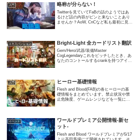
略称が分らない！
入門
Twitterを見ていてFaBの話のようではあ
るけど話の内容がピンと来ないことあり
ませんか？AoW, CnCなど私も最初に見た
ときには『何のことだ？』と頭を数秒抱
えました。そんな訳で、難しいこともな
い略称を紹介してしまえば最初に悩む人
は少な...
Bright-Light 全カードリスト翻訳
エキスパンション
Gem/Hero/武器/装備Master
CogLegendaryこれをピッチしたとき、あ
なたのコントールするcrankを持つアイテ
ムにsteamカウンターを1つ乗せる。Dash
I/O Dash, Databaseあなたはデッキの上
をいつ...
ヒーロー基礎情報
入門
Flesh and Blood(FAB)の各ヒーローの基
礎情報をまとめています。禁止状況や禁
止危険度、ゲームレンジなどを一覧にま
とめています。
ワールドプレミア公開情報-新セ
イベント
ット-
Flesh and Blood ワールドプレミアが5/17
より高田馬場にて開催されています。そ