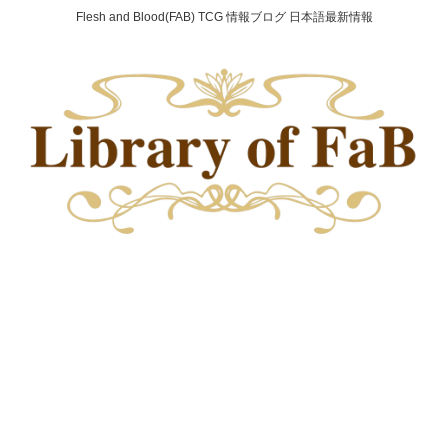
Flesh and Blood(FAB) TCG 情報ブログ 日本語最新情報