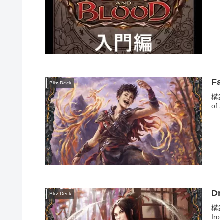
F
Blitz Deck
構
of
D
Blitz Deck
構築
Ir