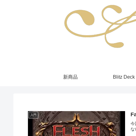
新商品
Blitz Deck
F
入門
今
な