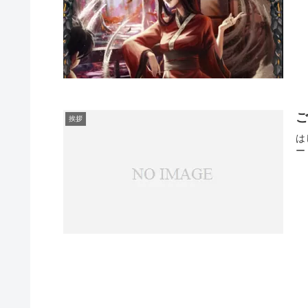
挨拶
は
ー